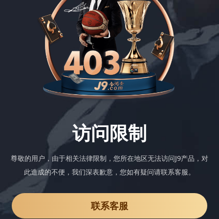
访问限制
尊敬的用户，由于相关法律限制，您所在地区无法访问J9产品，对
此造成的不便，我们深表歉意，您如有疑问请联系客服。
联系客服