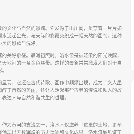
数的文化与自然的馈赠。它发源于山川间，贯穿着一片片如
湖水泛起金光，与天际的彩霞交织成一幅天然的画卷。这种
心灵的慰藉与洗涤。
落的美好象征。晨曦初照时，洛水像是被轻柔的阳光唤醒，
是天地间的一条金色丝带。这样的景象常常激发人们对于自
彩。
的呈现，它还在古代诗歌、画作中频频出现，成为了文人墨
陶醉于自然的美丽，还让人想起那些古老的传说和动人的故
，表达人与自然和谐共生的哲理。
。作为黄河的支流之一，洛水不仅滋养了这里的土地，更孕
经涌现出无数辉煌的历史遗迹和文化成果。洛水流域见证了