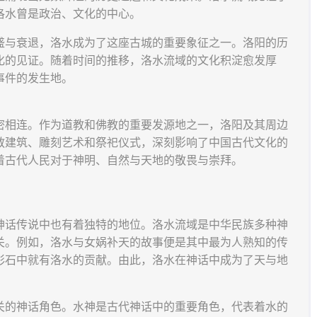
洛水曾是政治、文化的中心。
盛与衰退，洛水成为了这座古城的重要象征之一。洛阳的历
化的见证。随着时间的推移，洛水流域的文化积淀愈发厚
事件的发生地。
密相连。作为道教和佛教的重要发源地之一，洛阳及其周边
教建筑、雕刻艺术和祭祀仪式，深刻影响了中国古代文化的
着古代人民对于神明、自然与天地的敬畏与崇拜。
神话传说中也有着独特的地位。洛水流域是中华民族多种神
关。例如，洛水与女娲补天的故事便是其中最为人熟知的传
彩石中就有洛水的贡献。由此，洛水在神话中成为了天与地
关的神话角色。水神是古代神话中的重要角色，代表着水的