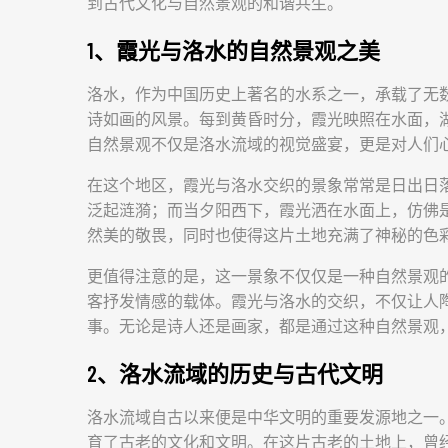
到古代文化与自然景观的和谐共生。
1、霞光与洛水的自然景观之美
洛水，作为中国历史上著名的水系之一，承载了无
诗如画的风景。每到黄昏时分，霞光映照在水面，
自然景观不仅是洛水流域的视觉盛宴，更是对人们
在这个地区，霞光与洛水交织的景象常常是日出日
泛起涟漪；而当夕阳西下，霞光洒在水面上，仿佛
然美的敬畏，同时也使得这片土地充满了神秘的色
更值得注意的是，这一景象不仅仅是一种自然景观
客抒发情感的载体。霞光与洛水的交织，不仅让人
事。无论是诗人还是画家，都是通过这种自然景观
2、洛水流域的历史与古代文明
洛水流域自古以来便是中华文明的重要发源地之一
育了古老的文化和文明。在这片古老的土地上，曾