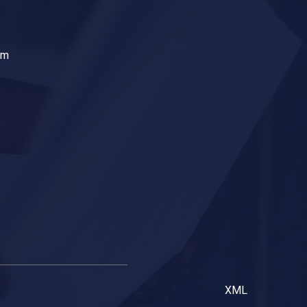
om
XML