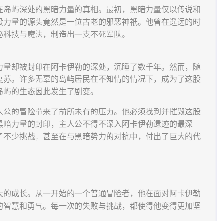
在岛屿深处的黑暗力量的真相。最初，黑暗力量仅以传说和
股力量的源头竟然是一位古老的邪恶神祇。他曾在遥远的时
秘科技与魔法，制造出一支不死军队。
力量却被封印在阿卡伊勒的深处，沉睡了数千年。然而，随
复苏。许多无辜的岛屿居民在不知情的情况下，成为了这股
岛屿的生态因此发生了剧变。
人公的冒险带来了前所未有的压力。他必须找到并摧毁这股
黑暗力量的封印，主人公不得不深入阿卡伊勒遗迹的最深
了不少挑战，甚至在与黑暗势力的对抗中，付出了巨大的代
大的成长。从一开始的一个普通冒险者，他在面对阿卡伊勒
的智慧和勇气。每一次的失败与挑战，都使得他变得更加坚