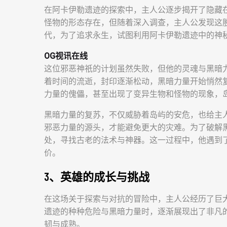
在阿卡伊勒遗迹的探索中，主人公逐步揭开了隐藏
怪物的形态存在，但随着深入调查，主人公发现这
代，为了追求永生，试图利用阿卡伊勒遗迹中的神
OG视讯在线
这位邪恶神祇的计划虽然失败，但他的灵魂与黑暗
着时间的流逝，封印逐渐松动，黑暗力量开始悄然
力量的傀儡，甚至出现了变异生物和怪物的现象，
黑暗力量的复苏，不仅威胁着岛屿的安危，也给主
邪恶力量的源头，才能避免更大的灾难。为了破解
处，寻找古老的法术与神器。这一过程中，他遇到
价。
3、英雄的成长与挑战
在这场关于探索与对抗的冒险中，主人公经历了巨
遗迹的种种危险与黑暗力量时，逐渐展现出了非凡
韧与成熟。