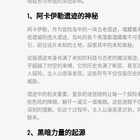
物成长与命运的深远影响。
1、阿卡伊勒遗迹的神秘
阿卡伊勒，作为冒险岛中的一块古老遗迹，埋藏着
祇遗留的庞大遗迹，岛屿的各个角落都潜藏着不可
引，前往这片未知的土地，探索其中的未知奥秘。
这座遗迹本身充满了未知的科技与古老的魔法痕迹
乎超越了时空的束缚，它的历史充满了断层，甚至
入探险，主人公逐渐发现，这些符号不仅仅是历史
威胁。
遗迹中的机关重重，复杂的迷宫结构让每一个探险
些危险的障碍，解开一道又一道难题。这些谜题不
深刻的理解。在这个过程中，主人公渐渐意识到，
联系。
2、黑暗力量的起源