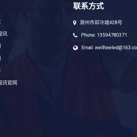
联系方式
页
滁州市却冷城428号
视讯
Phone: 13594780371
例
Email: wellheeled@163.c
闻
务
视讯官网