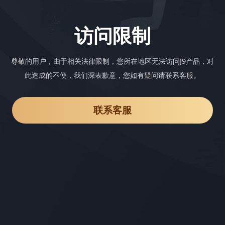
访问限制
尊敬的用户，由于相关法律限制，您所在地区无法访问J9产品，对
此造成的不便，我们深表歉意，您如有疑问请联系客服。
联系客服