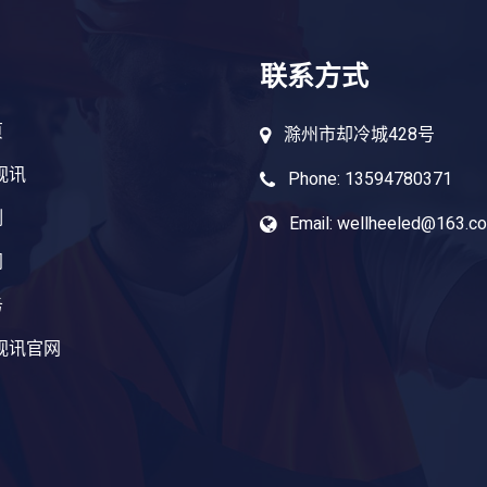
联系方式
页
滁州市却冷城428号
视讯
Phone: 13594780371
例
Email: wellheeled@163.c
闻
务
视讯官网